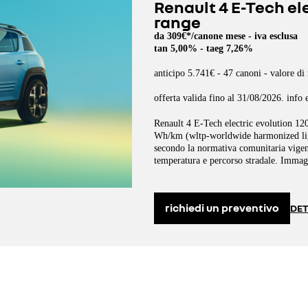
Renault 4 E-Tech el
range
da 309€*/canone mese - iva esclusa
tan 5,00% - taeg 7,26%
anticipo 5.741€ - 47 canoni - valore di 
offerta valida fino al 31/08/2026. info 
Renault 4 E-Tech electric evolution 12
Wh/km (wltp-worldwide harmonized ligh
secondo la normativa comunitaria vigent
temperatura e percorso stradale. Immag
richiedi un preventivo
DET