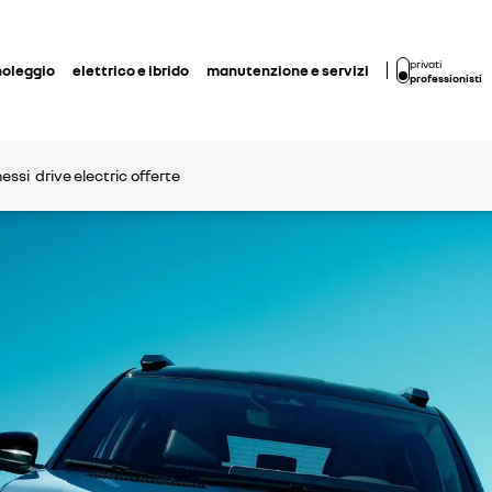
privati
noleggio
elettrico e ibrido
manutenzione e servizi
professionisti
nessi
drive electric
offerte