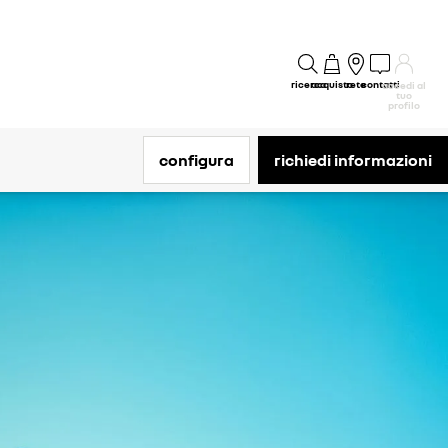
ricerca
acquisto
rete
contatti
accedi al
tuo
profilo
configura
richiedi informazioni