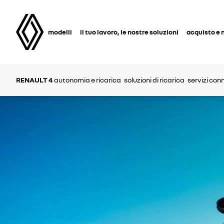
modelli
il tuo lavoro, le nostre soluzioni
acquisto e 
RENAULT 4
autonomia e ricarica
soluzioni di ricarica
servizi con