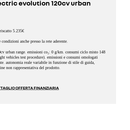
ectric evolution 120cv urban
riscatto 5.235€
e condizioni anche presso la rete aderente.
0cv urban range. emissioni co₂: 0 g/km. consumi ciclo misto 148
t vehicles test procedure). emissioni e consumi omologati
e. autonomia reale variabile in funzione di stile di guida,
ine non rappresentativa del prodotto.
TAGLIO OFFERTA FINANZIARIA