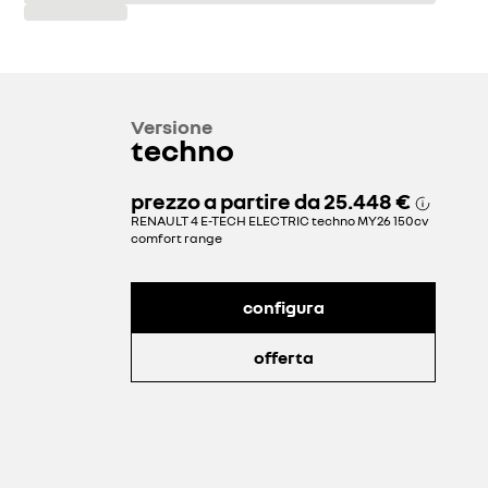
Versione
techno
prezzo a partire da
25.448 €
RENAULT 4 E-TECH ELECTRIC techno MY26 150cv
comfort range
configura
offerta