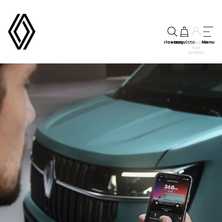
ricerca
acquisto
Menu
accedi al
tuo
profilo