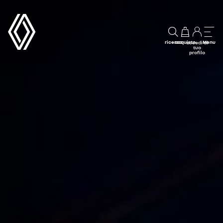
ricerca
acquisto
Menu
accedi al
tuo
profilo