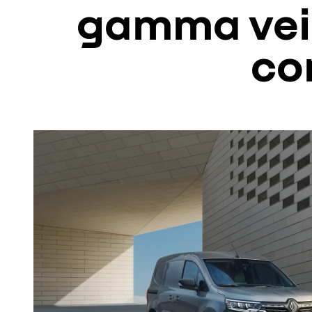
gamma veic
co