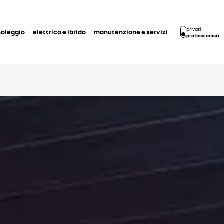
privati
noleggio
elettrico e ibrido
manutenzione e servizi
professionisti