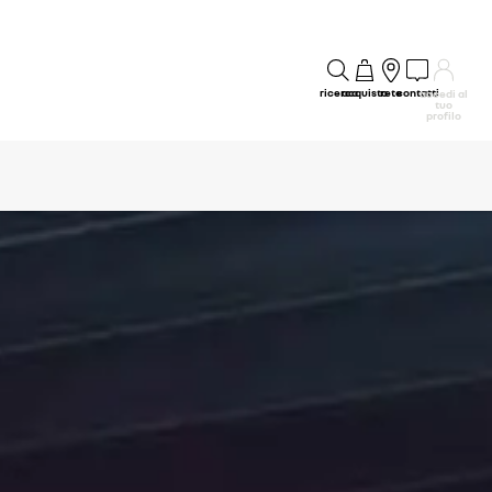
ricerca
acquisto
rete
contatti
accedi al
tuo
profilo