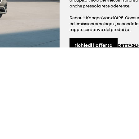
anche presso la rete aderente.
Renault Kangoo Van dCi 95. Consumi
ed emissioni omologati, secondo 
rappresentativa del prodotto.
richiedi l'offerta
DETTAGLI
Renault
Trafic Van FG L1 H1 
da 21.000€*
(IVA e messa su strada escluse)
o
da 169€**/canone mese iva esclus