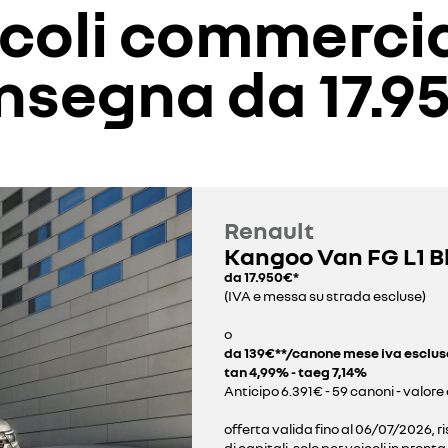
oli commercial
nsegna da 17.9
Renault
Kangoo Van FG L1 B
da 17.950€*
(IVA e messa su strada escluse)
o
da 139€**/canone mese iva esclus
tan 4,99% - taeg 7,14%
Anticipo 6.391€ - 59 canoni - valore 
offerta valida fino al 06/07/2026, r
di capitali, solo per veicoli in pro