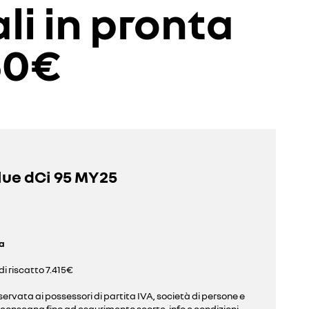
i in pronta
50€
lue dCi 95 MY25
a
di riscatto 7.415€
iservata ai possessori di partita IVA, società di persone e
nta consegna fino ad esaurimento scorte. info e condizioni