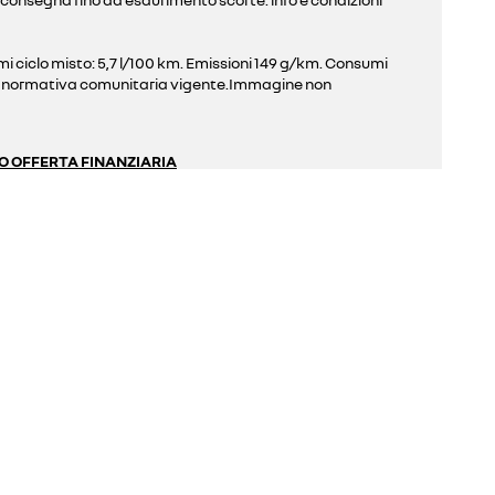
 ciclo misto: 5,7 l/100 km. Emissioni 149 g/km. Consumi
la normativa comunitaria vigente.Immagine non
O OFFERTA FINANZIARIA
T27 Blue dCi 130 MY24 E6E-bis
a