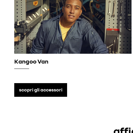
Kangoo Van
scopri gli accessori
aff