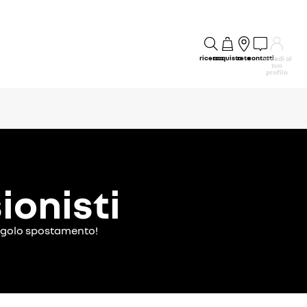
ricerca
acquisto
rete
contatti
accedi al
tuo
profilo
ionisti
singolo spostamento!