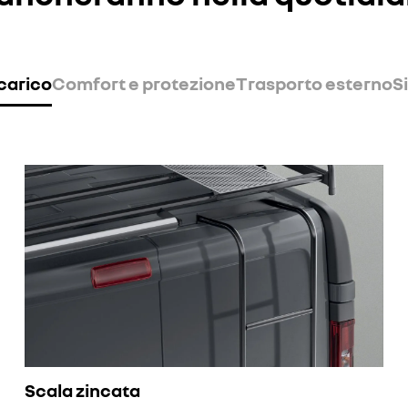
carico
Comfort e protezione
Trasporto esterno
S
Scala zincata