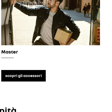
Master
scopri gli accessori
nità