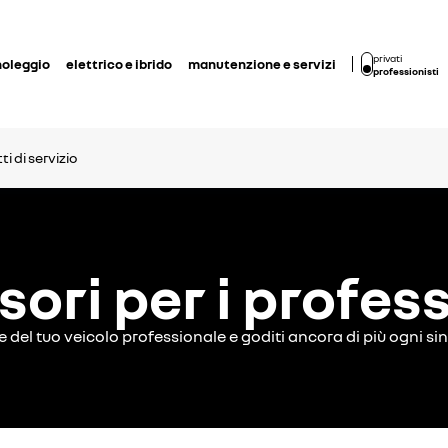
privati
noleggio
elettrico e ibrido
manutenzione e servizi
professionisti
i di servizio
ori per i profess
e del tuo veicolo professionale e goditi ancora di più ogni 