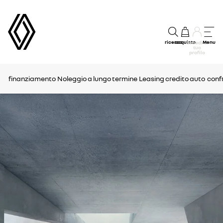
ricerca
acquisto
Menu
accedi al
tuo
profilo
finanziamento
Noleggio a lungo termine
Leasing
credito auto
confr