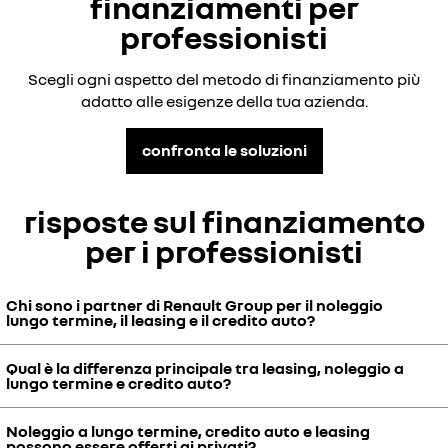
finanziamenti per
professionisti
Scegli ogni aspetto del metodo di finanziamento più
adatto alle esigenze della tua azienda.
confronta le soluzioni
risposte sul finanziamento
per i professionisti
Chi sono i partner di Renault Group per il noleggio
lungo termine, il leasing e il credito auto?
Qual è la differenza principale tra leasing, noleggio a
Mobilize Lease&Co propone il noleggio a lungo termine per i
lungo termine e credito auto?
professionisti.
Mobilize Financial Services propone il leasing e il credito auto per i
Noleggio a lungo termine, credito auto e leasing
professionisti.
Grazie al credito auto puoi diventare proprietario del tuo veicolo o
possono essere offerti ai privati?