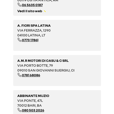
06 5635 0187
Vedi il sito web
A. FIORI SPA LATINA
VIA FERRAZZA, 1290
04100 LATINA, LT
0773 17861
A.M.R MOTORI DI CASU & C SRL
VIA PORTO BOTTE, 79
09010 SAN GIOVANNI SUERGIU, CI
0781 68086
ABBINANTE MUZIO
VIA PONTE, 47L
70012 BARI, BA
080 503 2026