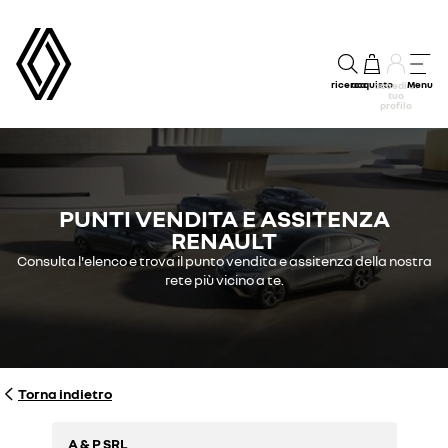
ricerca
acquisto
Menu
accedi al
tuo
profilo
PUNTI VENDITA E ASSITENZA
RENAULT
Consulta l'elenco e trova il punto vendita e assitenza della nostra
rete più vicino a te.
Torna indietro
A & P SRL