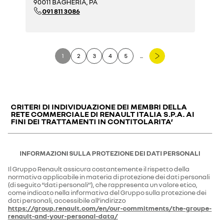
90011 BAGHERIA, PA
091 811 3086
1
2
3
4
5
...
CRITERI DI INDIVIDUAZIONE DEI MEMBRI DELLA
RETE COMMERCIALE DI RENAULT ITALIA S.P.A. AI
FINI DEI TRATTAMENTI IN CONTITOLARITA’
Gentile cliente,
troverà di seguito i criteri di individuazione dei membri della rete
INFORMAZIONI SULLA PROTEZIONE DEI DATI PERSONALI
commerciale, che tratteranno in contitolarità con la Renault Italia
S.p.A. (“Renault Italia”) i suoi dati personali per le finalità di seguito
Il Gruppo Renault assicura costantemente il rispetto della
indicate. In proposito, Le precisiamo che la rete commerciale è
normativa applicabile in materia di protezione dei dati personali
composta da membri della rete primaria ed i membri della rete
secondaria.
(di seguito “dati personali”), che rappresenta un valore etico,
Per
membro della rete primaria
si intende il Concessionario
come indicato nella informativa del Gruppo sulla protezione dei
Renault/Dacia/Alpine o il Riparatore Renault/Dacia/Alpine legato
dati personali, accessibile all’indirizzo
alla Renault Italia rispettivamente da un contratto di concessione o
https://group.renault.com/en/our-commitments/the-groupe-
da un contratto di riparazione;
Per
membro della rete secondaria
si intende il Rivenditore
renault-and-your-personal-data/