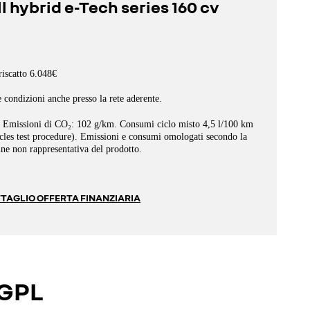
l hybrid e-Tech series 160 cv
riscatto 6.048€
e condizioni anche presso la rete aderente.
.
Emissioni di CO₂: 102 g/km.
Consumi ciclo misto 4,5 l/100 km
les test procedure).
Emissioni e consumi omologati secondo la
e non rappresentativa del prodotto.
TAGLIO OFFERTA FINANZIARIA
 GPL