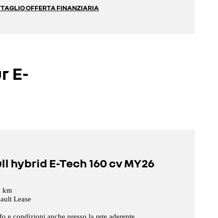
TAGLIO OFFERTA FINANZIARIA
r E-
ll hybrid E-Tech 160 cv MY26
a
0 km
ault Lease
nfo e condizioni anche presso la rete aderente.