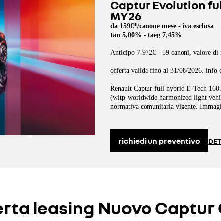
Captur Evolution ful
MY26
da 159€*/canone mese - iva esclusa
tan 5,00% - taeg 7,45%
Anticipo 7.972€ - 59 canoni, valore di 
offerta valida fino al 31/08/2026. info 
Renault Captur full hybrid E-Tech 160
(wltp-worldwide harmonized light vehic
normativa comunitaria vigente. Immagin
richiedi un preventivo
DET
erta leasing Nuovo Captur