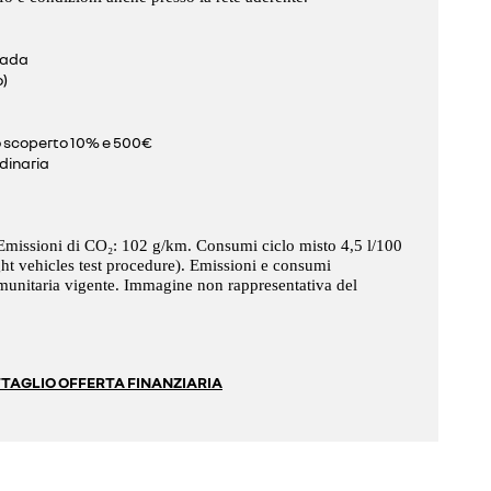
rada
o)
o scoperto 10% e 500€
dinaria
Emissioni di CO₂: 102 g/km.
Consumi ciclo misto 4,5 l/100
t vehicles test procedure).
Emissioni e consumi
unitaria vigente. Immagine non rappresentativa del
TAGLIO OFFERTA FINANZIARIA