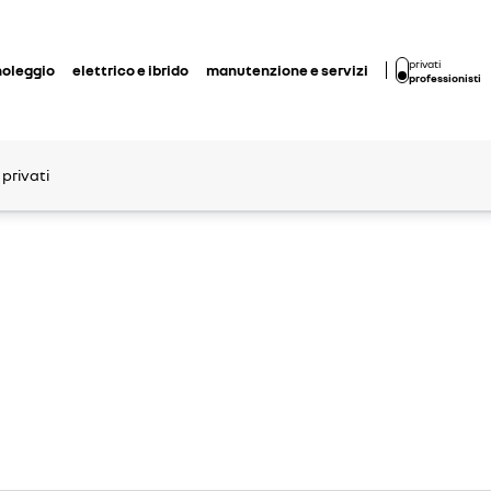
privati
noleggio
elettrico e ibrido
manutenzione e servizi
professionisti
 privati