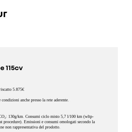
ur
e 115cv
riscatto 5.875€
e condizioni anche presso la rete aderente.
 CO₂: 130g/km.
Consumi ciclo misto 5,7 l/100 km (wltp-
st procedure).
Emissioni e consumi omologati secondo la
e non rappresentativa del prodotto.