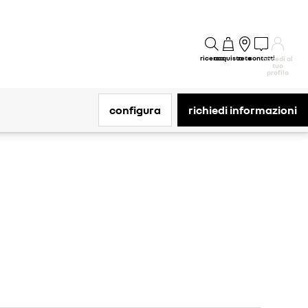
ricerca
acquisto
rete
contatti
accedi al
tuo
profilo
configura
richiedi informazioni