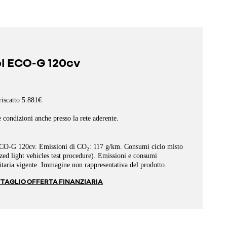
pl ECO-G 120cv
riscatto 5.881€
e condizioni anche presso la rete aderente.
 ECO-G 120cv.
Emissioni di CO₂: 117 g/km.
Consumi ciclo misto
d light vehicles test procedure).
Emissioni e consumi
aria vigente. Immagine non rappresentativa del prodotto.
TAGLIO OFFERTA FINANZIARIA