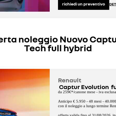
richiedi un preventivo
DET
erta noleggio Nuovo Captu
Tech full hybrid
Renault
Captur Evolution fu
da 259€*/canone mese - iva esclus
Anticipo € 5.950 - 48 mesi - 40.00
con il noleggio a lungo termine Ren
offerta valida fino al 31/08/2026. i