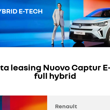
BRID E-TECH​
rta leasing Nuovo Captur E
full hybrid
Renault