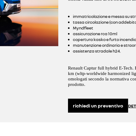
immatricolazione e messa su st
tassa circolazione (con addebit
Myndfleet
assicurazione rca 10ml
copertura kasko e furto incendi
manutenzione ordinaria e straor
assistenza stradale h24.
Renault Captur full hybrid E-Tech.
km (wltp-worldwide harmonized ligh
omologati secondo la normativa com
prodotto.
richiedi un preventivo
DET