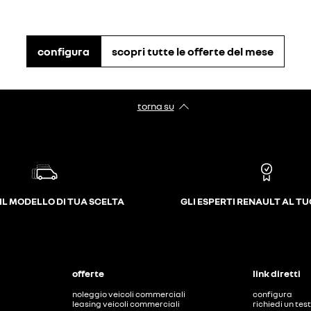
configura
scopri tutte le offerte del mese
torna su
IL MODELLO DI TUA SCELTA
GLI ESPERTI RENAULT AL T
offerte
link diretti
noleggio veicoli commerciali
configura
leasing veicoli commerciali
richiedi un tes