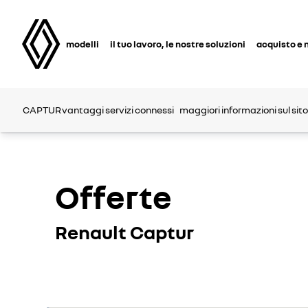
modelli
il tuo lavoro, le nostre soluzioni
acquisto e 
CAPTUR
vantaggi
servizi connessi
maggiori informazioni sul sito
Offerte
Renault Captur