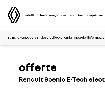
modelli
il tuo lavoro, le nostre soluzioni
acquisto e 
SCENIC
vantaggi
simulatore di autonomia
maggiori informazioni
offerte
Renault Scenic E-Tech elect