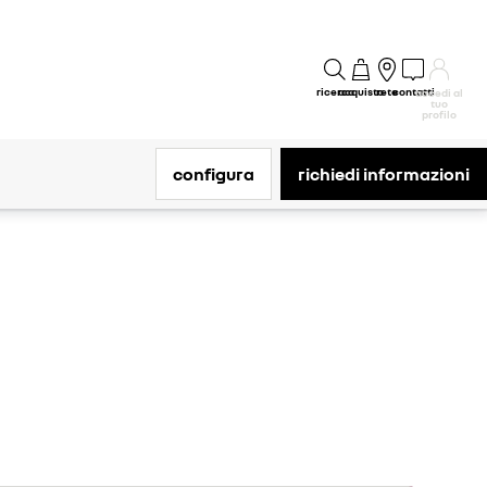
ricerca
acquisto
rete
contatti
accedi al
tuo
profilo
configura
richiedi informazioni