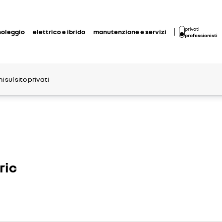
privati
noleggio
elettrico e ibrido
manutenzione e servizi
professionisti
 sul sito privati
ric