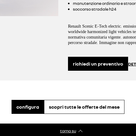
manutenzione ordinaria e straor
soccorso stradale h24
Renault Scenic E-Tech electric. emissi
worldwide harmonized light vehicles te
normativa comunitaria vigente. autonomi
percorso stradale. Immagine non rappre
richiedi un preventivo
DET
configura
scopri tutte le offerte del mese
torna su