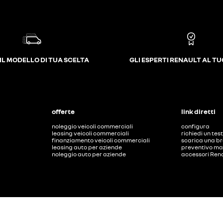
IL MODELLO DI TUA SCELTA
GLI ESPERTI RENAULT AL T
offerte
link diretti
noleggio veicoli commerciali
configura
leasing veicoli commerciali
richiedi un tes
finanziamento veicoli commerciali
scarica una b
leasing auto per aziende
preventivo ma
noleggio auto per aziende
accessori Ren