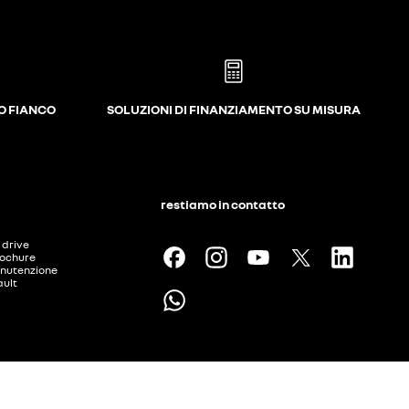
UO FIANCO
SOLUZIONI DI FINANZIAMENTO SU MISURA
restiamo in contatto
t drive
rochure
nutenzione
ault