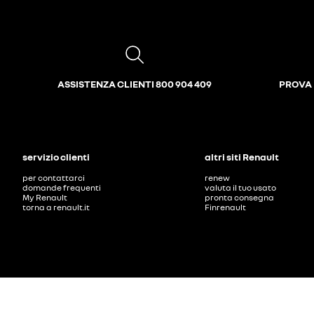
ASSISTENZA CLIENTI 800 904 409
PROVA 
servizio clienti
altri siti Renault
per contattarci
renew
domande frequenti
valuta il tuo usato
My Renault
pronta consegna
torna a renault.it
Finrenault