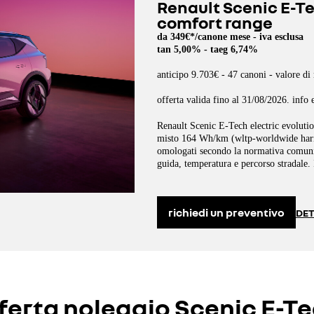
Renault Scenic E-Te
comfort range
da 349€*/canone mese - iva esclusa
tan 5,00% - taeg 6,74%
anticipo 9.703€ - 47 canoni - valore di 
offerta valida fino al 31/08/2026. info 
Renault Scenic E-Tech electric evoluti
misto 164 Wh/km (wltp-worldwide harmo
omologati secondo la normativa comunita
guida, temperatura e percorso stradale
richiedi un preventivo
DET
ferta noleggio Scenic E-T