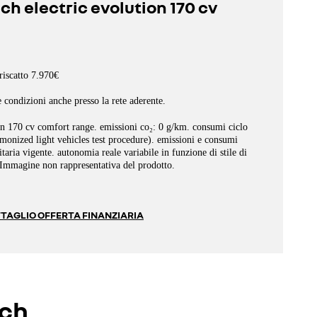
ch electric evolution 170 cv
riscatto 7.970€
e condizioni anche presso la rete aderente.
on 170 cv comfort range. emissioni co₂: 0 g/km. consumi ciclo
nized light vehicles test procedure). emissioni e consumi
ria vigente. autonomia reale variabile in funzione di stile di
. Immagine non rappresentativa del prodotto.
TAGLIO OFFERTA FINANZIARIA
ech