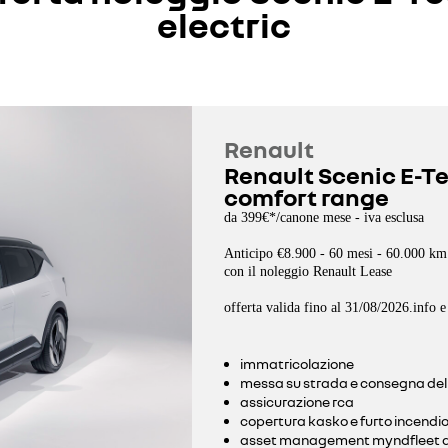
electric
Renault
Renault Scenic E-Te
comfort range
da 399€*/canone mese - iva esclusa
Anticipo €8.900 - 60 mesi - 60.000 km
con il noleggio Renault Lease
offerta valida fino al 31/08/2026.info e
immatricolazione
messa su strada e consegna del
assicurazione rca
copertura kasko e furto incendi
asset management myndfleet a