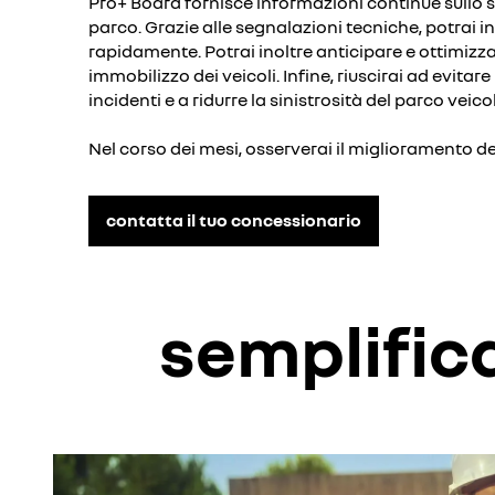
Pro+ Board fornisce informazioni continue sullo st
parco. Grazie alle segnalazioni tecniche, potrai i
rapidamente. Potrai inoltre anticipare e ottimizzar
immobilizzo dei veicoli. Infine, riuscirai ad evitar
incidenti e a ridurre la sinistrosità del parco veicol
Nel corso dei mesi, osserverai il miglioramento d
contatta il tuo concessionario
semplifica