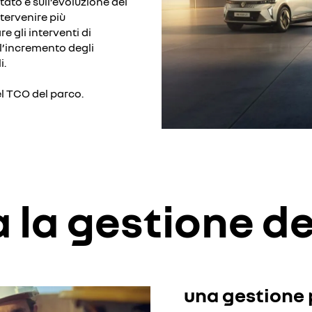
ato e sull’evoluzione del
ntervenire più
e gli interventi di
e l’incremento degli
i.
el TCO del parco.
 la gestione de
una gestione 