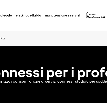
privati
noleggio
elettrico e ibrido
manutenzione e servizi
professionisti
ita
onnessi per i prof
imizza i consumi grazie ai servizi connessi, studiati per sod