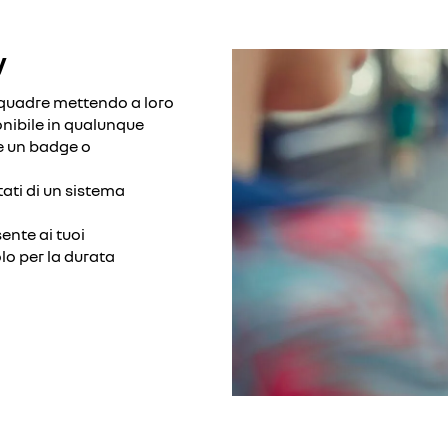
y
 squadre mettendo a loro
onibile in qualunque
e un badge o
otati di un sistema
ente ai tuoi
olo per la durata