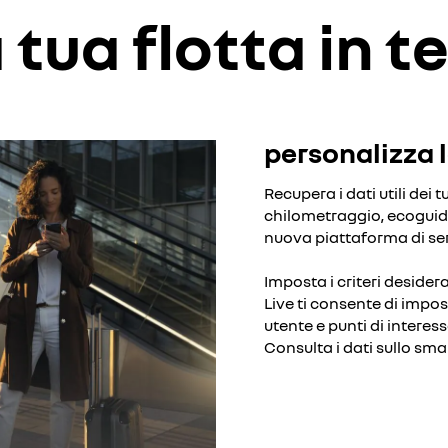
a tua flotta in 
personalizza l
Recupera i dati utili dei 
chilometraggio, ecoguida
nuova piattaforma di ser
Imposta i criteri desider
Live ti consente di impo
utente e punti di interess
Consulta i dati sullo sm