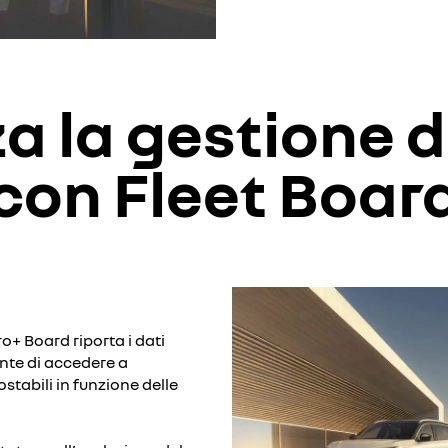
a la gestione d
con Fleet Boar
ro+ Board riporta i dati
ente di accedere a
ostabili in funzione delle