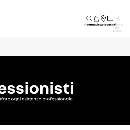
ricerca
acquisto
rete
contatti
accedi al
tuo
profilo
essionisti
disfare ogni esigenza professionale.