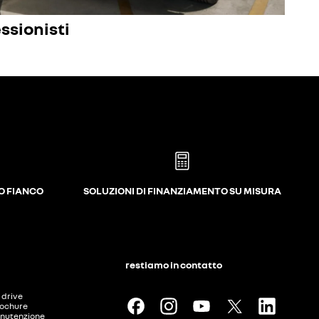
essionisti
UO FIANCO
SOLUZIONI DI FINANZIAMENTO SU MISURA
restiamo in contatto
t drive
rochure
nutenzione