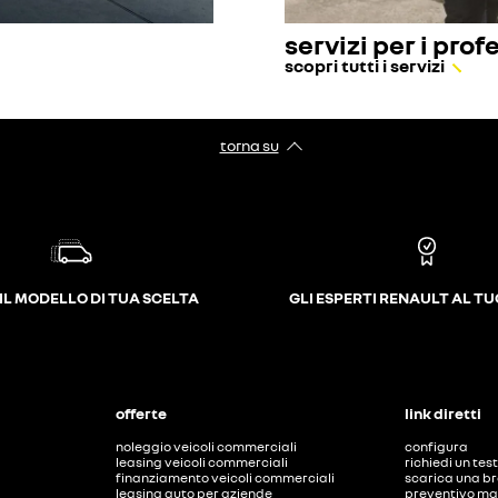
servizi per i prof
scopri tutti i servizi
torna su
IL MODELLO DI TUA SCELTA
GLI ESPERTI RENAULT AL T
offerte
link diretti
noleggio veicoli commerciali
configura
leasing veicoli commerciali
richiedi un tes
finanziamento veicoli commerciali
scarica una b
leasing auto per aziende
preventivo ma