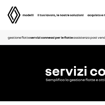
modelli
il tuo lavoro, le nostre soluzioni
acquisto e 
gestione flotte
servizi connessi per le flotte
assistenza post vend
servizi c
Semplifica la gestione flotte e ott