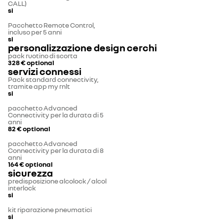
CALL)
si
Pacchetto Remote Control,
incluso per 5 anni
si
personalizzazione design cerchi
pack ruotino di scorta
328 €
optional
servizi connessi
Pack standard connectivity,
tramite app my rnlt
si
pacchetto Advanced
Connectivity per la durata di 5
anni
82 €
optional
pacchetto Advanced
Connectivity per la durata di 8
anni
164 €
optional
sicurezza
predisposizione alcolock / alcol
interlock
si
kit riparazione pneumatici
si