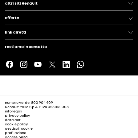
altri siti Renault
offerte
link diretti
restiamo in contatto
numero verde: 800 904 409
Renault Italia S.p.A. P.IVA 05811161008
info legali
privacy policy
data act
cookie policy
gestisci i cookie
profilazione
accessibilità