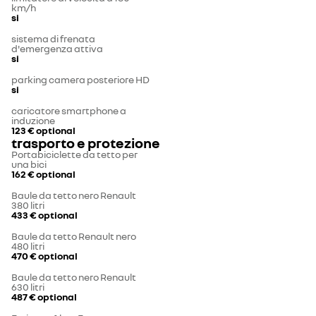
km/h
si
sistema di frenata
d'emergenza attiva
si
parking camera posteriore HD
si
caricatore smartphone a
induzione
123 €
optional
trasporto e protezione
Portabiciclette da tetto per
una bici
162 €
optional
Baule da tetto nero Renault
380 litri
433 €
optional
Baule da tetto Renault nero
480 litri
470 €
optional
Baule da tetto nero Renault
630 litri
487 €
optional