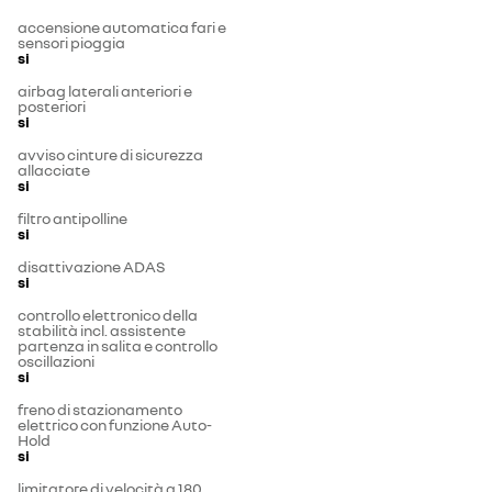
accensione automatica fari e
sensori pioggia
si
airbag laterali anteriori e
posteriori
si
avviso cinture di sicurezza
allacciate
si
filtro antipolline
si
disattivazione ADAS
si
controllo elettronico della
stabilità incl. assistente
partenza in salita e controllo
oscillazioni
si
freno di stazionamento
elettrico con funzione Auto-
Hold
si
limitatore di velocità a 180