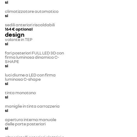
si
climatizzatore automatico
si
sedili anteriori riscaldabili
164 €
optional
design
volante in TEP
si
fari posteriori FULL LED 3D con
firma luminosa dinamica C-
SHAPE
si
luci diurne a LED con firma
luminosa C-shape
si
tinta monotono
si
maniglie in tinta carrozzeria
si
apertura interna manuale
delle porte posteriori
si