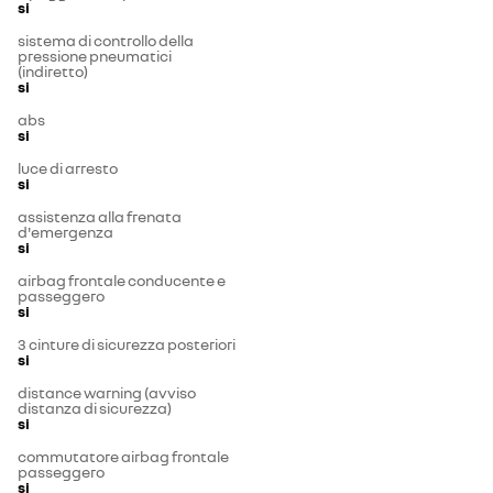
si
sistema di controllo della
pressione pneumatici
(indiretto)
si
abs
si
luce di arresto
si
assistenza alla frenata
d'emergenza
si
airbag frontale conducente e
passeggero
si
3 cinture di sicurezza posteriori
si
distance warning (avviso
distanza di sicurezza)
si
commutatore airbag frontale
passeggero
si