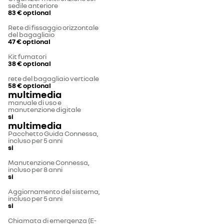
sedile anteriore
83 €
optional
Rete di fissaggio orizzontale
del bagagliaio
47 €
optional
Kit fumatori
38 €
optional
rete del bagagliaio verticale
58 €
optional
multimedia
manuale di uso e
manutenzione digitale
si
multimedia
Pacchetto Guida Connessa,
incluso per 5 anni
si
Manutenzione Connessa,
incluso per 8 anni
si
Aggiornamento del sistema,
incluso per 5 anni
si
Chiamata di emergenza (E-