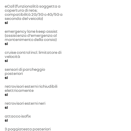
eCall (funzionalità soggetta a
copertura di rete;
compatibilità 2G/3G o 4G/5G a
seconda del veicolo)
si
emergency lane keep assist
(assistenza d'emergenza al
mantenimento della corsia)
si
cruise control incl. limitatore di
velocità
si
sensori di parcheggio
posteriori
si
retrovisori esterni richiudibili
elettricamente
si
retrovisori esterni neri
si
attacco isofix
si
3 poggiatesta posteriori