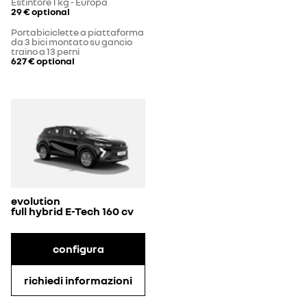
Estintore 1 kg - Europa
29 €
optional
Portabiciclette a piattaforma
da 3 bici montato su gancio
traino a 13 perni
627 €
optional
evolution
full hybrid E-Tech 160 cv
configura
richiedi informazioni