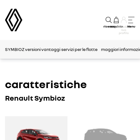
ricerca
acquisto
Menu
accedi al
tuo
profilo
SYMBIOZ
versioni
vantaggi
servizi per le flotte
maggiori informazioni
caratteristiche
Renault Symbioz
SYMBIOZ
SYMBIOZ
1
2