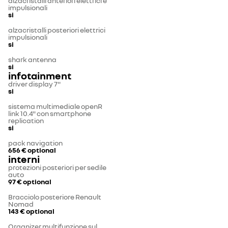
alzacristalli anteriori elettrici e
impulsionali
si
alzacristalli posteriori elettrici
impulsionali
si
shark antenna
si
infotainment
driver display 7''
si
sistema multimediale openR
link 10.4" con smartphone
replication
si
pack navigation
656 €
optional
interni
protezioni posteriori per sedile
auto
97 €
optional
Bracciolo posteriore Renault
Nomad
143 €
optional
Organizer multifunzione sul