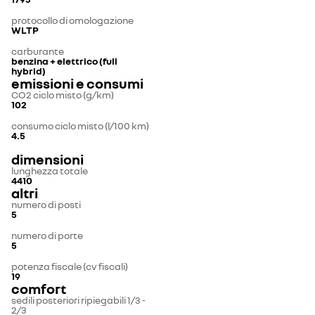
protocollo di omologazione
WLTP
carburante
benzina + elettrico (full
hybrid)
emissioni e consumi
CO2 ciclo misto (g/km)
102
consumo ciclo misto (l/100 km)
4.5
dimensioni
lunghezza totale
4410
altri
numero di posti
5
numero di porte
5
potenza fiscale (cv fiscali)
19
comfort
sedili posteriori ripiegabili 1/3 -
2/3