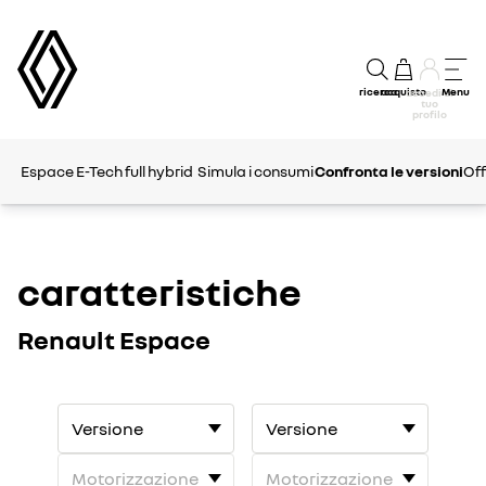
ricerca
acquisto
Menu
accedi al
tuo
profilo
Espace E-Tech full hybrid
Simula i consumi
Confronta le versioni
Off
caratteristiche
Renault Espace
undefined
undefined
1
2