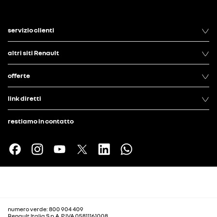
servizio clienti
altri siti Renault
offerte
link diretti
restiamo in contatto
numero verde: 800 904 409
Renault Italia S.p.A. P.IVA 05811161008