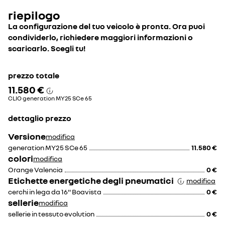
riepilogo
La configurazione del tuo veicolo è pronta. Ora puoi
condividerlo, richiedere maggiori informazioni o
scaricarlo. Scegli tu!
prezzo totale
11.580 €
CLIO generation MY25 SCe 65
dettaglio prezzo
Versione
modifica
generation MY25 SCe 65
11.580 €
colori
modifica
Orange Valencia
0 €
Etichette energetiche degli pneumatici
modifica
cerchi in lega da 16'' Boavista
0 €
sellerie
modifica
sellerie in tessuto evolution
0 €