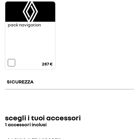
pack navigation
287 €
SICUREZZA
ruota di scorta
parking camera
scegli i tuoi accessori
1 accessori inclusi