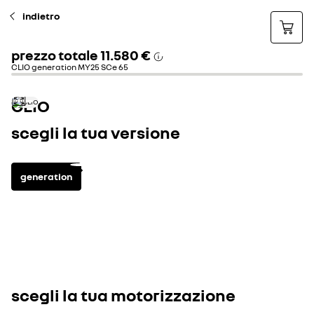
indietro
prezzo totale
11.580 €
CLIO generation MY25 SCe 65
CLIO
scegli la tua versione
generation
benzina
0
principali equipaggiamenti di serie
vedi 
scegli la tua motorizzazione