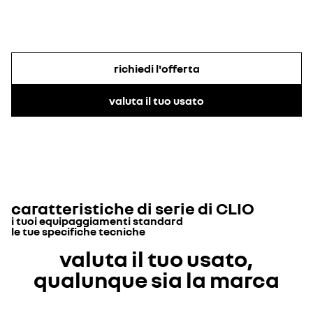
richiedi l'offerta
valuta il tuo usato
caratteristiche di serie di
CLIO
i tuoi equipaggiamenti standard
le tue specifiche tecniche
DESIGN
valuta il tuo usato,
capacità
qualunque sia la marca
serbatoio carburante (litri)
42
privacy glass