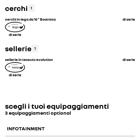
cerchi
1
cerchi in lega da 16'' Boavista
di serie
di serie
sellerie
1
sellerie in tessuto evolution
di serie
di serie
scegli i tuoi equipaggiamenti
3 equipaggiamenti optional
INFOTAINMENT