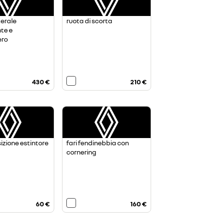
terale
ruota di scorta
te e
ero
430 €
210 €
izione estintore
fari fendinebbia con
cornering
60 €
160 €