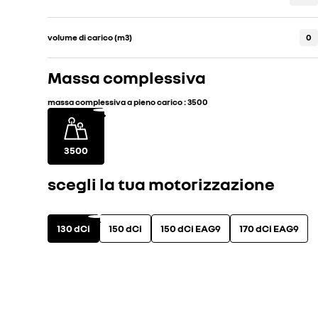
volume di carico (m3)
0
Massa complessiva
massa complessiva a pieno carico
:
3500
3500
scegli la tua motorizzazione
130 dCi
150 dCi
150 dCi EAG9
170 dCi EAG9
motorizzazioni disponibili
vedi le specifiche t
diesel
manuale
CO2 ciclo misto WLTP (g/km)