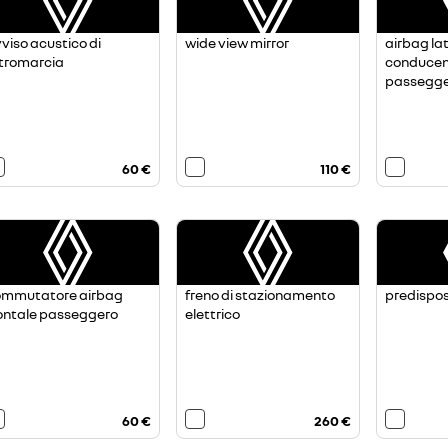
viso acustico di
wide view mirror
airbag la
tromarcia
conducen
passegg
60 €
110 €
ommutatore airbag
freno di stazionamento
predispos
ontale passeggero
elettrico
60 €
260 €