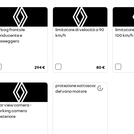
rbag frontale
limitatore di velocità a 90
limitatore
nducente e
km/h
100 km/h
asseggero
294 €
80 €
protezione sottoscocca
del vano motore
ar view camera -
rking camera
steriore