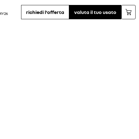
richiedi l'offerta
valuta il tuo usato
 MY26