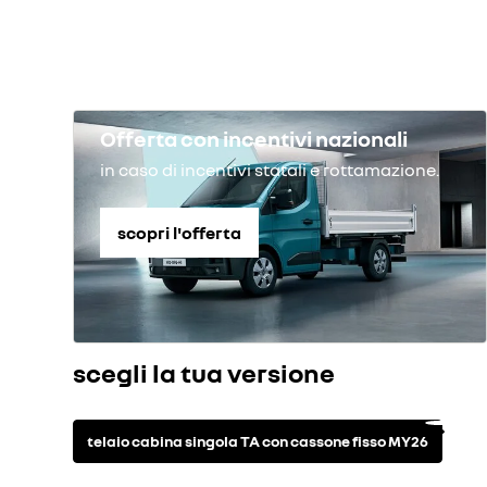
consumo ciclo misto WLTP (l/100 km)
Offerta con incentivi nazionali
in caso di incentivi statali e rottamazione.
scopri l'offerta
scegli la tua versione
telaio cabina singola TA con cassone fisso MY26