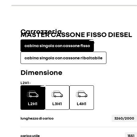
Carrozzeria
MASTER CASSONE FISSO DIESEL
cabina singola con cassone fisso
cabina singola con cassone ribaltabile
Dimensione
L2H1
-
L2H1
L3H1
L4H1
lunghezza di carico
3260/2000
carico utile
1551