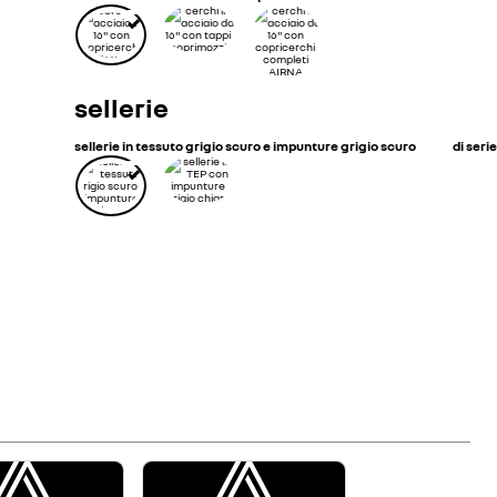
sellerie
sellerie in tessuto grigio scuro e impunture grigio scuro
di serie