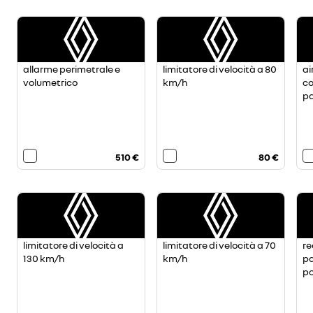
allarme perimetrale e
limitatore di velocità a 80
ai
volumetrico
km/h
co
p
510 €
80 €
limitatore di velocità a
limitatore di velocità a 70
re
130 km/h
km/h
pa
po