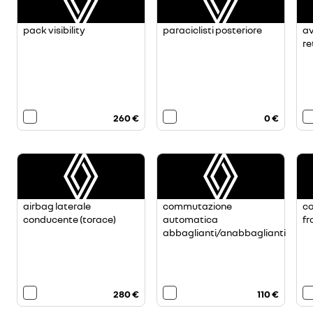
pack visibility
paraciclisti posteriore
av
re
260 €
0 €
airbag laterale
commutazione
c
conducente (torace)
automatica
fr
abbaglianti/anabbaglianti
280 €
110 €