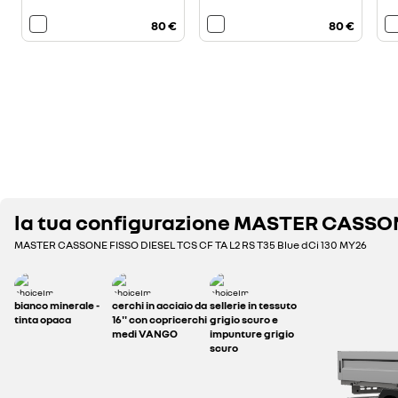
80 €
80 €
la tua configurazione
MASTER CASSON
MASTER CASSONE FISSO DIESEL
TCS CF TA L2 RS T35 Blue dCi 130 MY26
bianco minerale -
cerchi in acciaio da
sellerie in tessuto
tinta opaca
16'' con copricerchi
grigio scuro e
medi VANGO
impunture grigio
scuro